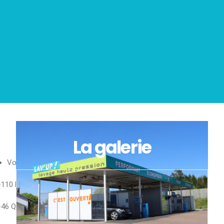
Pour mieux vous servir :
La galerie
Vos stations de lavage Lav’Up :
-110 Rue de Bellac, 87100 Limoges
-46 Quai Salvador ALLENDE, 8700 Limoges